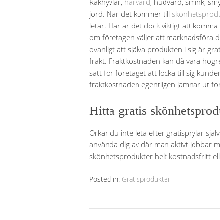
Rakhyvlar,
hårvård
, hudvård, smink, sm
jord. När det kommer till
skönhetsprod
letar. Här är det dock viktigt att komma 
om företagen väljer att marknadsföra dem 
ovanligt att själva produkten i sig är g
frakt. Fraktkostnaden kan då vara högre
sätt för företaget att locka till sig kund
fraktkostnaden egentligen jämnar ut fö
Hitta gratis skönhetsprod
Orkar du inte leta efter gratisprylar sj
använda dig av där man aktivt jobbar m
skönhetsprodukter helt kostnadsfritt elle
Posted in:
Gratisprodukter