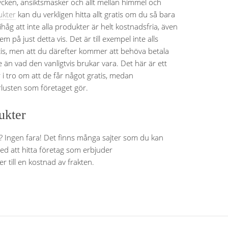
ycken, ansiktsmasker och allt mellan himmel och
ukter
kan du verkligen hitta allt gratis om du så bara
ihåg att inte alla produkter är helt kostnadsfria, även
på just detta vis. Det är till exempel inte alls
ratis, men att du därefter kommer att behöva betala
 än vad den vanligtvis brukar vara. Det här är ett
er i tro om att de får något gratis, medan
rlusten som företaget gör.
ukter
älv? Ingen fara! Det finns många sajter som du kan
ed att hitta företag som erbjuder
r till en kostnad av frakten.