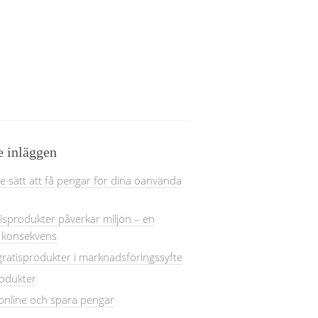
e inläggen
 sätt att få pengar för dina oanvända
n
isprodukter påverkar miljön – en
 konsekvens
gratisprodukter i marknadsföringssyfte
rodukter
online och spara pengar