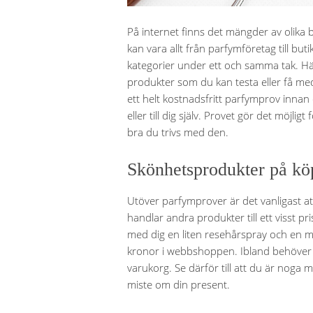
På internet finns det mängder av olika 
kan vara allt från parfymföretag till but
kategorier under ett och samma tak. Hä
produkter som du kan testa eller få med h
ett helt kostnadsfritt parfymprov innan 
eller till dig själv. Provet gör det möjligt 
bra du trivs med den.
Skönhetsprodukter på kö
Utöver parfymprover är det vanligast at
handlar andra produkter till ett visst pri
med dig en liten resehårspray och en
kronor i webbshoppen. Ibland behöver du s
varukorg. Se därför till att du är noga m
miste om din present.