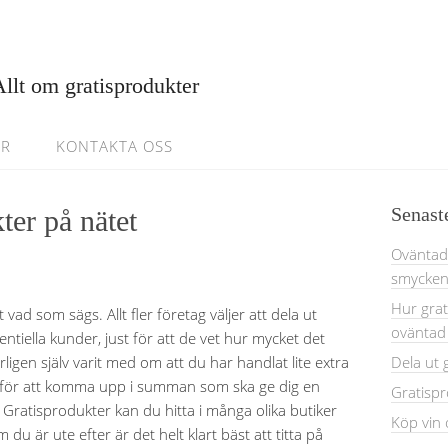
Allt om gratisprodukter
ER
KONTAKTA OSS
Senast
ter på nätet
Oväntade
smycke
Hur grat
 vad som sägs. Allt fler företag väljer att dela ut
oväntad
tentiella kunder, just för att de vet hur mycket det
rligen själv varit med om att du har handlat lite extra
Dela ut 
) för att komma upp i summan som ska ge dig en
Gratisp
Gratisprodukter kan du hitta i många olika butiker
Köp vin 
u är ute efter är det helt klart bäst att titta på