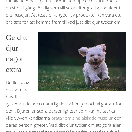
tillbaka feedback på hur produkten upplevdes. Internet är
en stor tillgång för dig som vill söka efter gratisprodukter till
ditt husdjur. Att testa olika typer av produkter kan vara ett
bra sätt för att komma fram till vad just ditt djur tycker om.
Ge ditt
djur
något
extra
De flesta av
oss som har
husdjur
tycker att de är en naturlig del av familjen och vi gör allt för
dem. Djuren är stora personligheter som kan ha starka
viljor. Även kändisarna
pratar om sina älskade husdjur
och
deras personligheter. Vad ditt djur tycker om att göra eller