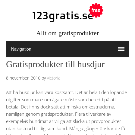
Allt om gratisprodukter
Gratisprodukter till husdjur
8 november, 2016
by
victoria
Att ha husdjur kan vara kostsamt. Det är hela tiden löpande
utgifter som man som ägare måste vara beredd på att
betala. Det finns dock sätt att minska omkostnaderna,
nämligen genom gratisprodukter. Flera tillverkare av
exempelvis hundmat är villiga att skicka ut provprodukter
utan kostnad till dig som kund. Många gånger önskar de få