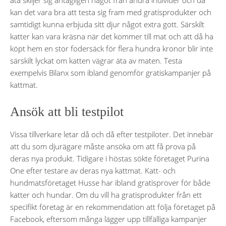
äta skiljer sig antagligen något från andra individer och då
kan det vara bra att testa sig fram med gratisprodukter och
samtidigt kunna erbjuda sitt djur något extra gott. Särskilt
katter kan vara kräsna när det kommer till mat och att då ha
köpt hem en stor fodersäck för flera hundra kronor blir inte
särskilt lyckat om katten vägrar äta av maten. Testa
exempelvis Bilanx som ibland genomför gratiskampanjer på
kattmat.
Ansök att bli testpilot
Vissa tillverkare letar då och då efter testpiloter. Det innebär
att du som djurägare måste ansöka om att få prova på
deras nya produkt. Tidigare i höstas sökte företaget Purina
One efter testare av deras nya kattmat. Katt- och
hundmatsföretaget Husse har ibland gratisprover för både
katter och hundar. Om du vill ha gratisprodukter från ett
specifikt företag är en rekommendation att följa företaget på
Facebook, eftersom många lägger upp tillfälliga kampanjer