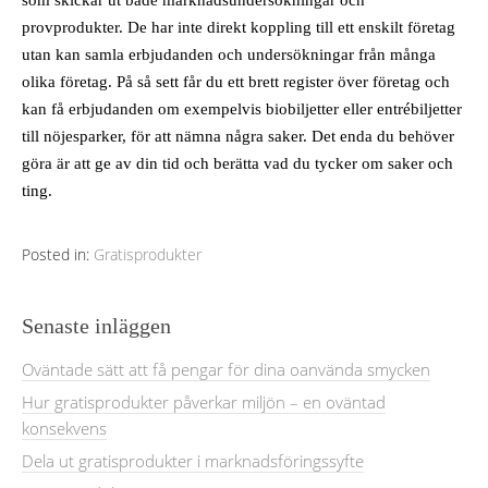
som skickar ut både marknadsundersökningar och
provprodukter. De har inte direkt koppling till ett enskilt företag
utan kan samla erbjudanden och undersökningar från många
olika företag. På så sett får du ett brett register över företag och
kan få erbjudanden om exempelvis biobiljetter eller entrébiljetter
till nöjesparker, för att nämna några saker. Det enda du behöver
göra är att ge av din tid och berätta vad du tycker om saker och
ting.
Posted in:
Gratisprodukter
Senaste inläggen
Oväntade sätt att få pengar för dina oanvända smycken
Hur gratisprodukter påverkar miljön – en oväntad
konsekvens
Dela ut gratisprodukter i marknadsföringssyfte