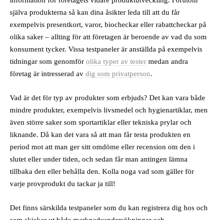
information för företagets vidare produktutveckling. Förutom
själva produkterna så kan dina åsikter leda till att du får
exempelvis presentkort, varor, biocheckar eller rabattcheckar på
olika saker – allting för att företagen är beroende av vad du som
konsument tycker. Vissa testpaneler är anställda på exempelvis
tidningar som genomför
olika typer av tester
medan andra
företag är intresserad av
dig som privatperson
.
Vad är det för typ av produkter som erbjuds? Det kan vara både
mindre produkter, exempelvis livsmedel och hygienartiklar, men
även större saker som sportartiklar eller tekniska prylar och
liknande. Då kan det vara så att man får testa produkten en
period mot att man ger sitt omdöme eller recension om den i
slutet eller under tiden, och sedan får man antingen lämna
tillbaka den eller behålla den. Kolla noga vad som gäller för
varje provprodukt du tackar ja till!
Det finns särskilda testpaneler som du kan registrera dig hos och